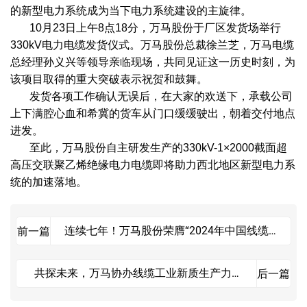
的新型电力系统成为当下电力系统建设的主旋律。
10月23日上午8点18分，万马股份于厂区发货场举行
330kV电力电缆发货仪式。万马股份总裁徐兰芝，
万马电缆
总经理孙义兴等领导亲临现场，共同见证这一历史时刻，为
该项目取得的重大突破表示祝贺和鼓舞。
发货各项工作确认无误后，在大家的欢送下，承载公司
上下满腔心血和希冀的货车从门口缓缓驶出，朝着交付地点
进发。
至此，万马股份自主研发生产的330kV-1×2000截面超
高压交联聚乙烯绝缘电力电缆即将助力西北地区新型电力系
统的加速落地。
连续七年！万马股份荣膺“2024年中国线缆
前一篇
产业最具竞争力企业10强”
共探未来，万马协办线缆工业新质生产力技
后一篇
术发展论坛